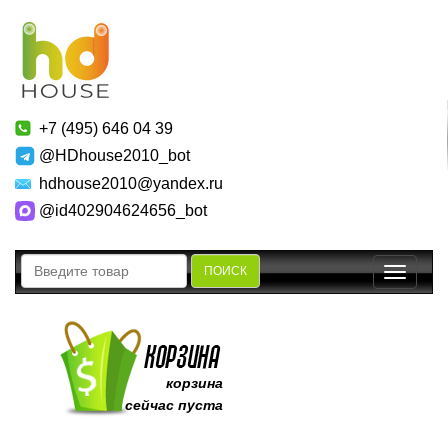
+7 (495) 646 04 39
@HDhouse2010_bot
hdhouse2010@yandex.ru
@id402904624656_bot
ПОИСК
Toggle
navigatio
корзина
сейчас пуста