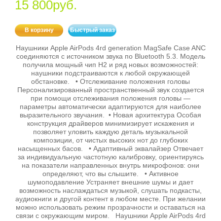
15 800руб.
В корзину
Быстрый заказ
Наушники Apple AirPods 4rd generation MagSafe Case ANC
соединяются с источником звука по Bluetooth 5.3. Модель
получила мощный чип H2 и ряд новых возможностей:
наушники подстраиваются к любой окружающей
обстановке. • Отслеживание положения головы
Персонализированный пространственный звук создается
при помощи отслеживания положения головы —
параметры автоматически адаптируются для наиболее
выразительного звучания. • Новая архитектура Особая
конструкция драйверов минимизирует искажения и
позволяет уловить каждую деталь музыкальной
композиции, от чистых высоких нот до глубоких
насыщенных басов. • Адаптивный эквалайзер Отвечает
за индивидуальную частотную калибровку, ориентируясь
на показатели направленных внутрь микрофонов: они
определяют, что вы слышите. • Активное
шумоподавление Устраняет внешние шумы и дает
возможность наслаждаться музыкой, слушать подкасты,
аудиокниги и другой контент в любом месте. При желании
можно использовать режим прозрачности и оставаться на
связи с окружающим миром. Наушники Apple AirPods 4rd