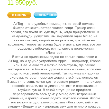
11 950руб.
В корзину
Быстрый заказ
AirTag — это удобный помощник, который поможет
быстро отыскать потерявшиеся вещи. Трекер очень
лёгкий, его почти не чувствуешь, когда прикрепляешь к
чему‑нибудь. Допустим, вы закрепили один AirTag на
связке ключей, второй — на рюкзаке, третий — на
кошельке. Теперь вы всегда будете знать, где они: все эти
предметы отображаются на карте в приложении
«Локатор».
В этом же приложении видно не только ваши вещи с
AirTag, но и другие устройства Apple — например, iPhone
или iPad. А ещё там можно посмотреть, где сейчас
находятся ваши близкие: друзья и члены семьи, если они
поделились своей геопозицией. Так получается единая
система, которая помогает держать всё под контролем.
Бывает, что вещь лежит где‑то совсем рядом — например,
кошелёк завалился за диван или ключи спрятались в
глубине сумки. В такой ситуации не придётся
переворачивать весь дом: у AirTag есть встроенный
динамик, и трекер может подать звуковой сигнал. Чтобы
его включить, достаточно открыть «Локатор», зайти во
вкладку «Вещи» и активировать звук для нужного трекера.