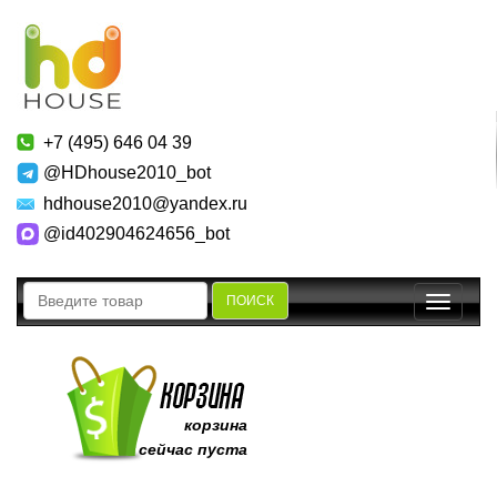
+7 (495) 646 04 39
@HDhouse2010_bot
hdhouse2010@yandex.ru
@id402904624656_bot
ПОИСК
Toggle
navigatio
корзина
сейчас пуста